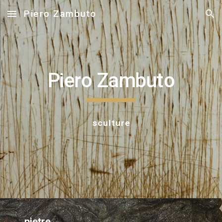
Piero Zambuto
Skip to main content
Skip to navigation
Piero Zambuto
sculture
pietre